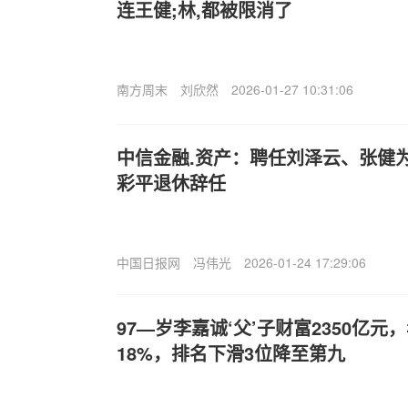
连王健;林,都被限消了
南方周末
刘欣然
2026-01-27 10:31:06
中信金融.资产：聘任刘泽云、张健
彩平退休辞任
中国日报网
冯伟光
2026-01-24 17:29:06
97—岁李嘉诚‘父’子财富2350亿元
18%，排名下滑3位降至第九