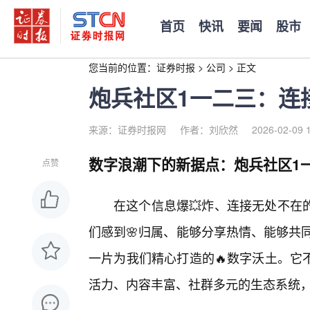
首页
快讯
要闻
股市
您当前的位置：
证券时报
>
公司
>
正文
炮兵社区1一二三：连
来源：证券时报网
作者：刘欣然
2026-02-09 
数字浪潮下的新据点：炮兵社区1
点赞
在这个信息爆💥炸、连接无处不在
们感到🌸归属、能够分享热情、能够共
一片为我们精心打造的🔥数字沃土。它
活力、内容丰富、社群多元的生态系统